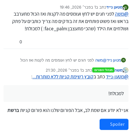
מטען נייד
כתב ב
1 בפבר׳ 2026, 19:46
מ
נערך לאחרונה על ידי
מנותק
@
משה
לפני חגים יש לחץ ועומסים מה לקנות ואז הכול מתערבב
בראש ואז פשוט פותחים את זה בודקים מה צריך כותבים על פתק
ושולחים את הילד (שהכי מתעצבן:face_palm: ) למכולת!
0
מטען נייד
@
משה
לפני חגים יש לחץ ועומסים מה לקנות ואז הכול
מ
מתערבב בראש ואז פשוט פותחים את זה בודקים מה צריך
משה
כתב ב
1 בפבר׳ 2026, 21:30
מנהלי הפורום
כותבים על פתק ושולחים את הילד (שהכי מתעצבן:face_palm:
נערך לאחרונה על ידי משה
2 בינו׳ 2026, 22:35
מנותק
@
מטען-נייד
כתב ב
קובץ רשימת קניות ללא מותרות...
:
) למכולת!
למכולת!
אני לא יודע אם שמת לב, אבל הפורום שלנו הוא פורום קניות
ברשת
Spoiler