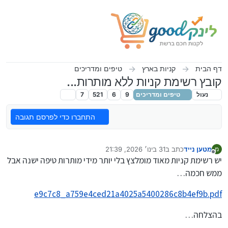
ילוג לתוכן
דף הבית
קניות בארץ
טיפים ומדריכים
קובץ רשימת קניות ללא מותרות...
נעול
טיפים ומדריכים
9
6
521
7
התחברו כדי לפרסם תגובה
מטען נייד
כתב ב
31 בינו׳ 2026, 21:39
מ
נערך לאחרונה על ידי
מנותק
יש רשימת קניות מאוד מומלצץ בלי יותר מידי מותרות טיפה ישנה אבל
ממש חכמה…
e9c7c8_a759e4ced21a4025a5400286c8b4ef9b.pdf
בהצלחה…