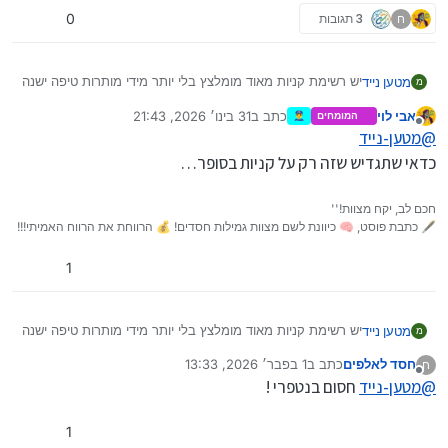
ח
3 תגובות
0
יש רשימת קניות מאוד מומלצץ בלי יותר מידי מותרות טיפה ישנה
מטען נייד
מ
אבל ממש חכמה…
אבי לוי
כתב ב
31 בינו׳ 2026, 21:43
המומחים
👮‍♂️
e9c7c8_a759e4ced21a4025a5400286c8b4ef9b.pdf
נערך לאחרונה על ידי
מנותק
@
מטען-נייד
בהצלחה…
כדאי שתגדיש שזה רק על קניות בסופר…
חכם לב, יקח מצוות!''
🖋 כתבת פוסט, 🧠 כיוונת לשם מצוות גמילות חסדים! 💰 הרווחת את הרווח האמיתי!!!
1
יש רשימת קניות מאוד מומלצץ בלי יותר מידי מותרות טיפה ישנה
מטען נייד
מ
אבל ממש חכמה…
חסד לאלפים
כתב ב
1 בפבר׳ 2026, 13:33
ח
e9c7c8_a759e4ced21a4025a5400286c8b4ef9b.pdf
נערך לאחרונה על ידי
מנותק
@
מטען-נייד
חסום בנטפרי !
בהצלחה…
1