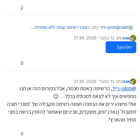
2
@
מטען-נייד
כתב ב
קובץ רשימת קניות ללא מותרות...
:
משה
css
כתב ב
1 בפבר׳ 2026, 21:34
C
נערך לאחרונה על ידי
מנותק
למכולת!
Spoiler
אני לא יודע אם שמת לב, אבל הפורום שלנו הוא פורום קניות
ברשת
0
Spoiler
css
כתב ב
1 בפבר׳ 2026, 21:35
C
נערך לאחרונה על ידי
מנותק
@
מטען-נייד
, הרשימה באמת חכמה, אבל בפורום הזה אנחנו
מחפשים איך לא לצאת למכולת בכלל… 😉
אולי מישהו ירים את הכפפה ויעשה רשימה מקבילה של ‘מוצרי חובה
למטבח’ (גאדג’טים, משקלים, סכינים) שאפשר להזמין ברשת בחצי
מחיר מהארץ?..
0