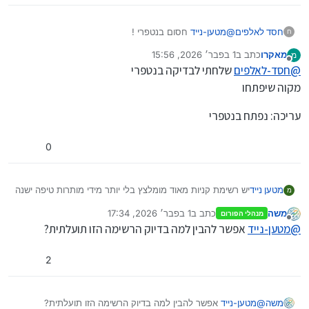
חסד לאלפים
@
מטען-נייד
חסום בנטפרי !
ח
מאקרו
כתב ב
1 בפבר׳ 2026, 15:56
מ
נערך לאחרונה על ידי מאקרו
2 בינו׳ 2026, 17:36
מנותק
@
חסד-לאלפים
שלחתי לבדיקה בנטפרי
מקוה שיפתחו
עריכה: נפתח בנטפרי
0
יש רשימת קניות מאוד מומלצץ בלי יותר מידי מותרות טיפה ישנה
מטען נייד
מ
אבל ממש חכמה…
משה
כתב ב
1 בפבר׳ 2026, 17:34
מנהלי הפורום
e9c7c8_a759e4ced21a4025a5400286c8b4ef9b.pdf
נערך לאחרונה על ידי
מנותק
@
מטען-נייד
אפשר להבין למה בדיוק הרשימה הזו תועלתית?
בהצלחה…
2
משה
@
מטען-נייד
אפשר להבין למה בדיוק הרשימה הזו תועלתית?