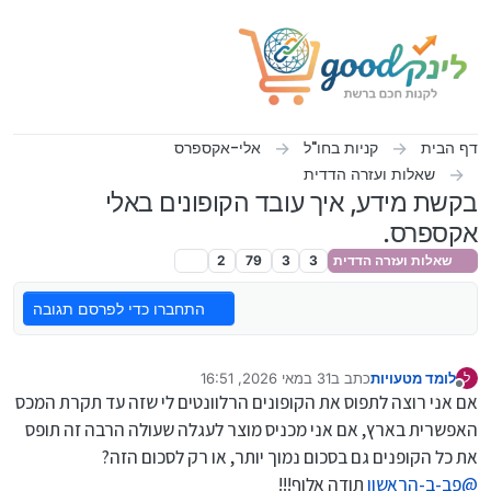
ילוג לתוכן
דף הבית
קניות בחו"ל
אלי-אקספרס
שאלות ועזרה הדדית
בקשת מידע, איך עובד הקופונים באלי
אקספרס.
שאלות ועזרה הדדית
3
3
79
2
התחברו כדי לפרסם תגובה
לומד מטעויות
כתב ב
31 במאי 2026, 16:51
ל
נערך לאחרונה על ידי לומד מטעויות
מנותק
אם אני רוצה לתפוס את הקופונים הרלוונטים לי שזה עד תקרת המכס
האפשרית בארץ, אם אני מכניס מוצר לעגלה שעולה הרבה זה תופס
את כל הקופנים גם בסכום נמוך יותר, או רק לסכום הזה?
@
פב-ב-הראשון
תודה אלוף!!!