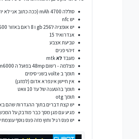
סוללה 4700 mAh (ככה כתוב אני לא יודע אם זה נכון אבל זה מחזיק סבבה)
יש nfc
יש אופציה ל256 gb ו 8 ראם באזור 600 ש"ח ללא קופונים ויש אופציה ל128 gb ו 6 ראם באזור ה450 ש"ח בלי קופנים
אנדרואיד 15
טביעת אצבע
זיהוי פנים
מעבד
לא
mtk
מצלמה - רשום 48mp בפועל ה n6000 לא רואה אותו בצילום (אבל זה סבבה, ההשוואה היא כי זה גם מה שרשום ב n6000)
תומך ב volte בשני סימים
אין חיישן אינפרא אדום (למזגן)
תומך בהטענה של עד 10 וואט
תומך otg
יש קצת דברים בתוך ההגדרות שהם באנג
מגיע עם מגן מסך כבר מודבק על המכשיר + מ
יש פנס רגיל וחוץ מזה פנס נוסף עוצמ