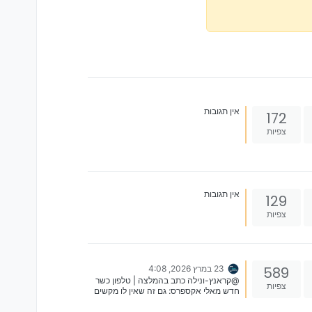
אין תגובות
172
צפיות
אין תגובות
129
צפיות
589
23 במרץ 2026, 4:08
@קראנץ-ונילה כתב בהמלצה | טלפון כשר
צפיות
חדש מאלי אקספרס: גם זה שאין לו מקשים
בעברית… לא בטוח… לגבי הוולטה המוכר
טוען שזה רק ענין של imei חיסרון נוסף יש