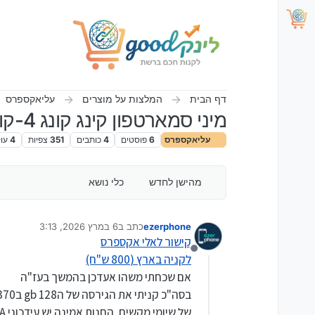
ילוג לתוכן
דף הבית
המלצות על מוצרים
עליאקספרס
מיני סמארטפון קינג קונג 4-קובוט באלי אקספרס
עליאקספרס
6
פוסטים
4
כותבים
351
צפיות
4
עו
מהישן לחדש
כלי נושא
ezerphone
כתב ב
6 במרץ 2026, 3:13
נערך לאחרונה על ידי ClickAndGo
3 ביוני 2026, 9:48
קישור לאלי אקספרס
מנותק
לקניה בארץ (800 ש"ח)
אם שכחתי משהו אעדכן בהמשך בעז"ה
של שיומי מקשים, החנות אמינה יש עידכוני OTA מידי פעם.