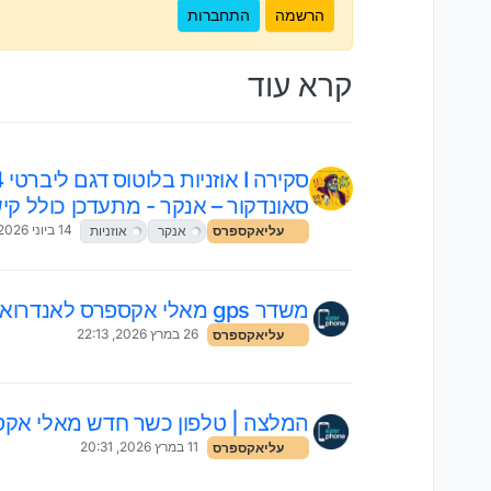
הרשמה
התחברות
קרא עוד
סאונדקור – אנקר - מתעדכן כולל קי
14 ביוני 2026, 19:56
עליאקספרס
אנקר
אוזניות
משדר gps מאלי אקספרס לאנדרואיד ומחשב
26 במרץ 2026, 22:13
עליאקספרס
המלצה | טלפון כשר חדש מאלי אק
11 במרץ 2026, 20:31
עליאקספרס