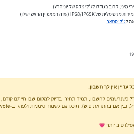
IP68/I (שזה המאפיין הראשי שלו)
ג’לי סטאר
מזגן)
רות שהם באנגלית, פניתי למוכר והוא אמר שהוא יסדר בעדכון הבא
ק על המכשיר + מטען של 10 וואט
נס נוסף עוצמתי שניתן לתפעול ע"י אפליקציה שבאה עם המכשיר שקוראים לה אורות
עדיין אין לך חשבון.
? כשנרשמים לחשבון, תמיד תחזרו בדיוק למקום שבו הייתם קודם, ו
ילו טוב יותר 💗