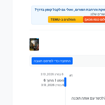
זקת והרחבת הפורום, ואולי גם לקבל קופון בדרך?
ורים שלנו:
ם כנסו מכאן)
מומלצים ב-TEMU
התחברו כדי לפרסם תגובה
6 במרץ 2026, 3:13
#1
פוסט 1 מתוך 6
6 במרץ 2026, 3:13
בסה"כ קניתי את הגירסה של ה128 gb ב370 ש"ח (אחרי קופונים) אני חושב שהוא שווה כל שקל, הצלחתי לשנות imei לכשר עם אותה תוכנה