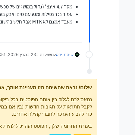
טביעת אצבע
מסך 4.7 אינצ’ (גדול במושגים של מכשירי מיני, קרוב בגודלו לג’לי מקס של יוניהרץ)
זיהוי פנים
עמיד נגד נפילות ומגע עם מים ואבק בעמידות מקסימלית של P69K
מעבד
לא
mtk
מעבד אמנם לא MTK אבל חלש בהשוואה ל
מצלמה - רשום 48mp בפועל ה n6000 לא רואה אותו בצילום (אבל זה סבבה, ההשוואה היא כי זה גם מה שרשום ב n6000)
תומך ב volte בשני סימים
אין חיישן אינפרא אדום (ל
תומך בהטענה של עד 10 וואט
תומך otg
יש קצת דברים בתוך ההגד
ישי
התייחס
לנושא זה ב
23 במרץ 2026, 19:51
מגיע עם מגן מסך כבר מודב
יש פנס רגיל וחוץ מזה פ
שלום! נראה שהשיחה הזו מעניינת אותך, אבל 
נמאס לכם לגלול בין אותם הפוסטים בכל ביקור
כדי להביע הערכה לחברי קהילה אחרים.
בעזרת התרומה שלך, הפוסט הזה יכול להיות אפ