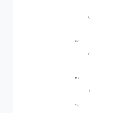
6
#2
בסה"כ קניתי את הגירסה של ה128 gb ב370 ש"ח (אחרי קופונים) אני חושב שהוא שווה כל שקל, הצלחתי לשנות imei לכשר עם אותה תוכנה
0
#3
1
#4
 המחנה