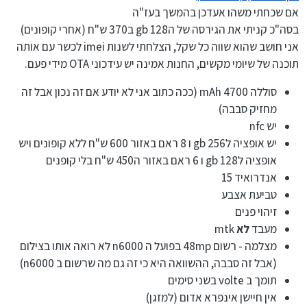
אם שכחתי משהו אעדכן בהמשך בעז"ה
בסה"כ קניתי את הגירסה של ה128 gb ב370 ש"ח (אחרי קופונים)
אני חושב שהוא שווה כל שקל, הצלחתי לשנות imei לכשר עם אותה
תוכנה של שיומי מקשים, החנות אמינה יש עידכוני OTA מידי פעם.
סוללה 4700 mAh (ככה כתוב אני לא יודע אם זה נכון אבל זה
מחזיק סבבה)
יש nfc
יש אופציה ל256 gb ו 8 ראם באזור 600 ש"ח ללא קופונים ויש
אופציה ל128 gb ו 6 ראם באזור ה450 ש"ח בלי קופנים
אנדרואיד 15
טביעת אצבע
זיהוי פנים
מעבד
לא
mtk
מצלמה - רשום 48mp בפועל ה n6000 לא רואה אותו בצילום
(אבל זה סבבה, ההשוואה היא כי זה גם מה שרשום ב n6000)
תומך ב volte בשני סימים
אין חיישן אינפרא אדום (למזגן)