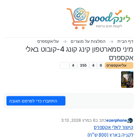
ילוג לתוכן
דף הבית
המלצות על מוצרים
עליאקספרס
מיני סמארטפון קינג קונג 4-קובוט באלי
אקספרס
עליאקספרס
6
4
355
4
התחברו כדי לפרסם תגובה
ezerphone
כתב ב
6 במרץ 2026, 3:13
נערך לאחרונה על ידי ClickAndGo
3 ביוני 2026, 9:48
מנותק
קישור לאלי אקספרס
לקניה בארץ (800 ש"ח)