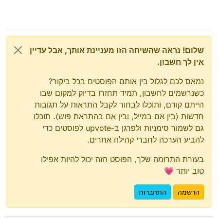
יש קצת דברים בתוך ההגדרות שהם באנגלית, פניתי
למוכר והוא אמר שהוא יסדר בעדכון הבא
מגיע עם מגן מסך כבר מודבק על המכשיר + מטען
של 10 וואט
יש פנס רגיל וחוץ מזה פנס נוסף עוצמתי שניתן
שלום! נראה שהשיחה הזו מעניינת אותך, אבל עדיין
לתפעול ע"י אפליקציה שבאה עם המכשיר שקוראים
לה אורות המחנה
אין לך חשבון.
נמאס לכם לגלול בין אותם הפוסטים בכל ביקור?
כשנרשמים לחשבון, תמיד תחזרו בדיוק למקום שבו
הייתם קודם, ותוכלו לבחור לקבל התראות על תגובות
חדשות (בין אם במייל, ובין אם בהתראת פוש). תוכלו
גם לשמור סימניות ולפרגן ב-upvote לפוסטים כדי
להביע הערכה לחברי קהילה אחרים.
בעזרת התרומה שלך, הפוסט הזה יכול להיות אפילו
טוב יותר 💗
הרשמה
התחברות