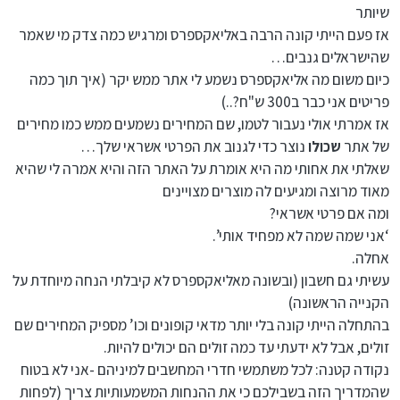
שיותר
אז פעם הייתי קונה הרבה באליאקספרס ומרגיש כמה צדק מי שאמר
שהישראלים גנבים…
כיום משום מה אליאקספרס נשמע לי אתר ממש יקר (איך תוך כמה
פריטים אני כבר ב300 ש"ח?..)
אז אמרתי אולי נעבור לטמו, שם המחירים נשמעים ממש כמו מחירים
של אתר
שכולו
נוצר כדי לגנוב את הפרטי אשראי שלך…
שאלתי את אחותי מה היא אומרת על האתר הזה והיא אמרה לי שהיא
מאוד מרוצה ומגיעים לה מוצרים מצויינים
ומה אם פרטי אשראי?
‘אני שמה שמה לא מפחיד אותי’.
אחלה.
עשיתי גם חשבון (ובשונה מאליאקספרס לא קיבלתי הנחה מיוחדת על
הקנייה הראשונה)
בהתחלה הייתי קונה בלי יותר מדאי קופונים וכו’ מספיק המחירים שם
זולים, אבל לא ידעתי עד כמה זולים הם יכולים להיות.
נקודה קטנה: לכל משתמשי חדרי המחשבים למיניהם -אני לא בטוח
שהמדריך הזה בשבילכם כי את ההנחות המשמעותיות צריך (לפחות