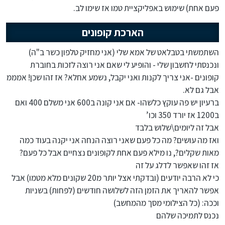
פעם אחת) שימוש באפליקציית טמו אז שימו לב.
הארכת קופונים
השתמשתי בטבלאט של אמא שלי (אני מחזיק טלפון כשר ב"ה)
ונכנסתי לחשבון שלי - והופיע לי שאם אני רוצה לזכות בחוברת
קופונים -אני צריך לקנות ואני יקבל, נשמע אחלא? אז זהו שכן! אמממ
אבל גם לא.
ברעיון יש פה עוקץ כלשהו- אם אני קונה ב600 אני משלם 400 ואם
ב1200 אז יורד 350 וכו’
אבל זה ליומים\שלוש בלבד
ואז מה עושים? מה כל פעם שאני רוצה הנחה אני יקנה בעוד כמה
מאות שקלים?, נו מילא פעם אחת לקופונים נצחיים אבל כל פעם?
אז זהו שאפשר לדלג על זה
כי לא הרבה יודעים (ובדקתי אצל יותר מ20 שקונים מלא מטמו) אבל
אפשר להאריך את הזמן הזה לשלושה חודשים (לפחות) בשניות
וככה: (כל הצילומי מסך מהמחשב)
נכנס לתמיכה שלהם