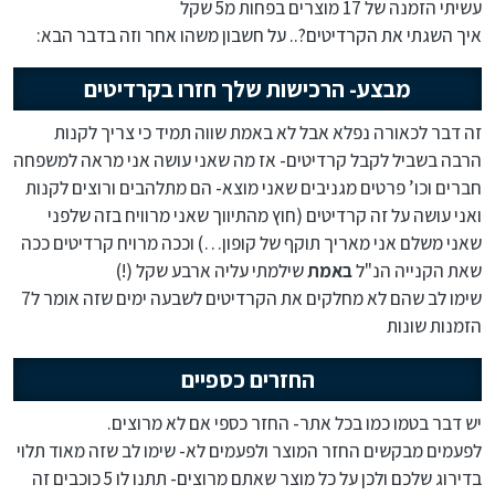
עשיתי הזמנה של 17 מוצרים בפחות מ5 שקל
איך השגתי את הקרדיטים?.. על חשבון משהו אחר וזה בדבר הבא:
מבצע- הרכישות שלך חזרו בקרדיטים
זה דבר לכאורה נפלא אבל לא באמת שווה תמיד כי צריך לקנות
הרבה בשביל לקבל קרדיטים- אז מה שאני עושה אני מראה למשפחה
חברים וכו’ פרטים מגניבים שאני מוצא- הם מתלהבים ורוצים לקנות
ואני עושה על זה קרדיטים (חוץ מהתיווך שאני מרוויח בזה שלפני
שאני משלם אני מאריך תוקף של קופון…) וככה מרויח קרדיטים ככה
שאת הקנייה הנ"ל
באמת
שילמתי עליה ארבע שקל (!)
שימו לב שהם לא מחלקים את הקרדיטים לשבעה ימים שזה אומר ל7
הזמנות שונות
החזרים כספיים
יש דבר בטמו כמו בכל אתר- החזר כספי אם לא מרוצים.
לפעמים מבקשים החזר המוצר ולפעמים לא- שימו לב שזה מאוד תלוי
בדירוג שלכם ולכן על כל מוצר שאתם מרוצים- תתנו לו 5 כוכבים זה