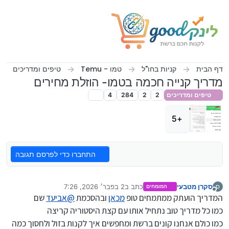
ילוג לתוכן
דף הבית
קניות בחו"ל
טמו - Temu
טיפים ומדריכים
מדריך קנייה חכמה בטמו- הוזלת מחירים
טיפים ומדריכים
2
2
284
4
+5
התחברו כדי לפרסם תגובה
סקרן מטבעי
כתב ב
2 בפבר׳ 2026, 7:26
ס
המומחים
נערך לאחרונה על ידי
מנותק
המדריך הועתק ממתמחים טופ
מכאן
ובהסכמת
@אביעד
שם
כמו כל מדריך טוב נתחיל אותו עם קצת היסטוריה קריצה
כמו כולם אנחנו קונים ברשת ומחפשים איך לקנות בזול ולחסוך כמה