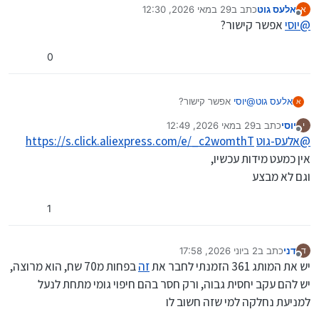
אלעס גוט
כתב ב
29 במאי 2026, 12:30
א
נערך לאחרונה על ידי
מנותק
@
יוסי
אפשר קישור?
0
אלעס גוט
@
יוסי
אפשר קישור?
א
יוסי
כתב ב
29 במאי 2026, 12:49
י
נערך לאחרונה על ידי
מנותק
@
אלעס-גוט
https://s.click.aliexpress.com/e/_c2womthT
אין כמעט מידות עכשיו,
וגם לא מבצע
1
דני
כתב ב
2 ביוני 2026, 17:58
ד
נערך לאחרונה על ידי
מנותק
יש את המותג 361 הזמנתי לחבר את
זה
בפחות מ70 שח, הוא מרוצה,
יש להם עקב יחסית גבוה, ורק חסר בהם חיפוי גומי מתחת לנעל
למניעת נחלקה למי שזה חשוב לו