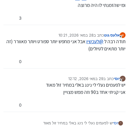
ומי שהזמנתי לו היה מרוצה
3
אלעס גוט
כתב ב
28 במאי 2026, 10:21
א
נערך לאחרונה על ידי
מנותק
תודה רבה ל
@
לעכשיו
אבל אני מחפש יותר ספורט ויותר מאוורר (זה
יותר מתאים לטיולים)
0
יוסי
כתב ב
29 במאי 2026, 12:12
י
נערך לאחרונה על ידי
מנותק
יש לפעמים נעלי לי נינג באלי במחיר זול מאוד
אני קניתי אחד ב90 וזה ממש מצויין
0
יוסי
יש לפעמים נעלי לי נינג באלי במחיר זול מאוד
י
אני קניתי אחד ב90 וזה ממש מצויין