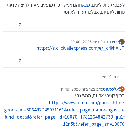
לעצמי קניתי לינינג
מכאן
והם ממש רכות מתאים מאוד לריצה לדעתי
פחות ליום יום, אבלכרגע זה לא זמין
2
יוסי
כתב ב
2 ביוני 2026, 19:40
י
נערך לאחרונה על ידי יצחק
6 במרץ 2026, 1:09
מנותק
https://s.click.aliexpress.com/e/_c4khViJT
2
אחרי 10 ימים
אלעס גוט
כתב ב
12 ביוני 2026, 11:49
א
נערך לאחרונה על ידי אלעס גוט
8 במרץ 2026, 20:39
מנותק
בסוף קניתי את זה, ממש נח!
https://www.temu.com/goods.html?
goods_id=606492749071161&refer_page_name=bgas_re
fund_detail&refer_page_id=10070_1781264842739_jiu1f
12n5b&refer_page_sn=10070