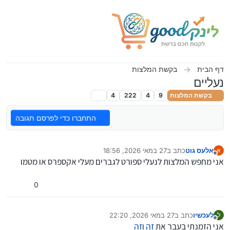
ילוג לתוכן
דף הבית
בקשת המלצות
נעליים
בקשת המלצות
9
4
222
4
התחברו כדי לפרסם תגובה
אלעס גוט
כתב ב
27 במאי 2026, 18:56
א
נערך לאחרונה על ידי
מנותק
אני מחפש המלצות לנעלי ספורט לגברים מעלי אקספרס או מטמו
0
לעכשיו
כתב ב
27 במאי 2026, 22:20
ל
נערך לאחרונה על ידי
מנותק
אני הזמנתי בעבר את
זה
ו
זה