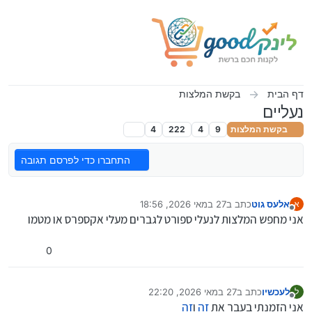
ילוג לתוכן
דף הבית
בקשת המלצות
נעליים
בקשת המלצות
9
4
222
4
התחברו כדי לפרסם תגובה
אלעס גוט
כתב ב
27 במאי 2026, 18:56
א
נערך לאחרונה על ידי
מנותק
אני מחפש המלצות לנעלי ספורט לגברים מעלי אקספרס או מטמו
0
לעכשיו
כתב ב
27 במאי 2026, 22:20
ל
נערך לאחרונה על ידי
מנותק
אני הזמנתי בעבר את
זה
ו
זה