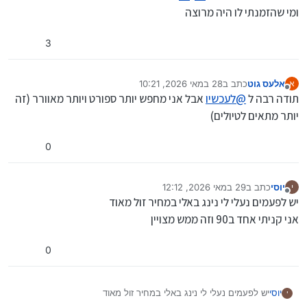
ומי שהזמנתי לו היה מרוצה
3
אלעס גוט
כתב ב
28 במאי 2026, 10:21
א
נערך לאחרונה על ידי
מנותק
תודה רבה ל
@
לעכשיו
אבל אני מחפש יותר ספורט ויותר מאוורר (זה
יותר מתאים לטיולים)
0
יוסי
כתב ב
29 במאי 2026, 12:12
י
נערך לאחרונה על ידי
מנותק
יש לפעמים נעלי לי נינג באלי במחיר זול מאוד
אני קניתי אחד ב90 וזה ממש מצויין
0
יוסי
יש לפעמים נעלי לי נינג באלי במחיר זול מאוד
י
אני קניתי אחד ב90 וזה ממש מצויין