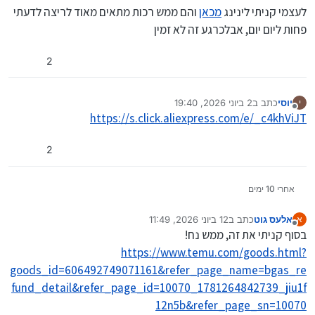
לעצמי קניתי לינינג
מכאן
והם ממש רכות מתאים מאוד לריצה לדעתי
פחות ליום יום, אבלכרגע זה לא זמין
2
יוסי
כתב ב
2 ביוני 2026, 19:40
י
נערך לאחרונה על ידי יצחק
6 במרץ 2026, 1:09
מנותק
https://s.click.aliexpress.com/e/_c4khViJT
2
אחרי 10 ימים
אלעס גוט
כתב ב
12 ביוני 2026, 11:49
א
נערך לאחרונה על ידי אלעס גוט
8 במרץ 2026, 20:39
מנותק
בסוף קניתי את זה, ממש נח!
https://www.temu.com/goods.html?
goods_id=606492749071161&refer_page_name=bgas_re
fund_detail&refer_page_id=10070_1781264842739_jiu1f
12n5b&refer_page_sn=10070