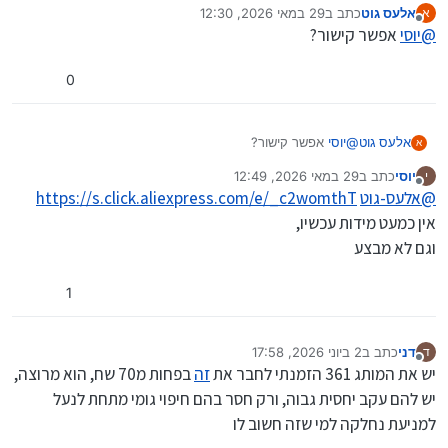
אלעס גוט
כתב ב
29 במאי 2026, 12:30
א
נערך לאחרונה על ידי
מנותק
@
יוסי
אפשר קישור?
0
אלעס גוט
@
יוסי
אפשר קישור?
א
יוסי
כתב ב
29 במאי 2026, 12:49
י
נערך לאחרונה על ידי
מנותק
@
אלעס-גוט
https://s.click.aliexpress.com/e/_c2womthT
אין כמעט מידות עכשיו,
וגם לא מבצע
1
דני
כתב ב
2 ביוני 2026, 17:58
ד
נערך לאחרונה על ידי
מנותק
יש את המותג 361 הזמנתי לחבר את
זה
בפחות מ70 שח, הוא מרוצה,
יש להם עקב יחסית גבוה, ורק חסר בהם חיפוי גומי מתחת לנעל
למניעת נחלקה למי שזה חשוב לו