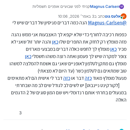
קניתי לפני שבועיים אופניים חשמליות
Magnus Carlsen
M
אשמח לדעת איזה דברים מעניינים אני יכול לשים להם
אלעס גוט
כתב ב
3 באפר׳ 2026, 10:06
א
מחכה לתגובות…
נערך לאחרונה על ידי ClickAndGo
4 באוג׳ 2026, 22:51
מחובר
@
Magnus-Carlsen
הנה כמה דברים מניסיון של דברים שיש לי
כפפות רכיבה לחורף כדי שלא יקפא לך האצבעות אני ממש נהנה
מזה מומלץ רק לחזק את התפרים שלו
כאן
והנה יותר זול שאני לא
מכיר
כאן
מומלץ לך לחפש כאלה דברים במבצעי מארזים
צופר למקרה שיש לך פעמון ואתה רוצה משהו חשמלי
כאן
מומלץ גם מתקן לטלפון לאופניים שאני גם אשמח להמלצה למשהו
טוב שמתאים גם לטלפון כשר (עד היום לא מצאתי)
מנעול מומלץ מאוד
כזה
דבר או
כזה
דבר לי אישית הם לא מתאימים
[לקורקינט ניינבוט] יש לשים לב לגודל שים לב מה שבחרתי
במנעולים בחרתי אותם רנדומלי ויש שם המון סוגים של 2 הדגמים
האלה
3