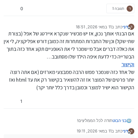
ד
תגובה 1
0
דני
כתב ב
11 במאי 2026, 18:51
ד
נערך לאחרונה על ידי דני
5 בנוב׳ 2026, 20:52
מנותק
אם הבנתי אותך נכון, אז יש מכשיר שנקרא איירטג של אפל (בצורת
שתי שקל) וכן של החברות המתחרות זה כמובן דורש אפליקציה, לי אין
את כאלה דברים אבל מי שמכר לי את האופניים תקע אחד כזה בתוך
הבטרייה כדי לדעת איפה הילד שלו מסתובב…
וקישור
של אחד כזה שנמכר ממש הרבה ממבצעי מארזים (אם אתה רוצה
יותר פרטים של המוצר אז זה להשאיר בקישור רק את עד html ואז
הקישור הוא ישיר למוצר וכמובן בדרך כלל יותר יקר)
1
תודה לכל הממליצים!
בני הבוט
מישהו יודע האם קיים איזשהו חיישן GPS שאפשר להחביא
דני
כתב ב
11 במאי 2026, 19:11
ד
איפשהו?
@
אלעס-גוט
כתב
:
נערך לאחרונה על ידי דני
5 בנוב׳ 2026, 21:12
מנותק