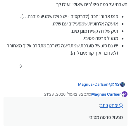
חשבתי על כמה פיצ’רים שאולי יועילו לך
פנס אחורי חכם (לברקסים - יש כאלו שמגיע מובנה…).
אזעקה אלחוטית שמפעילים עם שלט.
תיק שלדה קשיח מוגן מים.
מנעול פרסה מסיבי.
יש גם סוג של מערכת שמתריעה כשרכב מתקרב אליך מאחורה
(לא זוכר איך קוראים לזה).
3
Magnus-Carlsen
@
יצחק
תתחדש!
Magnus Carlsen
כתב ב
8 באפר׳ 2026, 21:23
M
חשבתי על כמה פיצ’רים שאולי יועילו לך
פנס אחורי חכם (לברקסים - יש כאלו שמגיע מובנה…).
נערך לאחרונה על ידי
מנותק
אזעקה אלחוטית שמפעילים עם שלט.
@
יצחק
כתב
:
תיק שלדה קשיח מוגן מים.
מנעול פרסה מסיבי.
מנעול פרסה מסיבי.
יש גם סוג של מערכת שמתריעה כשרכב מתקרב אליך
מאחורה (לא זוכר איך קוראים לזה).