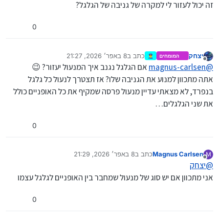
זה יכול לעזור לי למקרה של גניבה של הגלגל?
0
יצחק
כתב ב
8 באפר׳ 2026, 21:27
המומחים
👮‍♂️
נערך לאחרונה על ידי יצחק
4 באוג׳ 2026, 23:27
מנותק
@
magnus-carlsen
אם הגלגל נגנב איך המנעול יעזור? 😉
אתה מתכוון למנוע את הגניבה שלו? אז תצטרך לנעול כל גלגל
בנפרד, לא מצאתי עדיין מנעול פרסה שמקיף את כל האופניים כולל
את שני הגלגלים…
0
Magnus Carlsen
כתב ב
8 באפר׳ 2026, 21:29
M
נערך לאחרונה על ידי
מנותק
@
יצחק
אני מתכוון אם יש סוג של מנעול שמחבר בין האופניים לגלגל עצמו
0