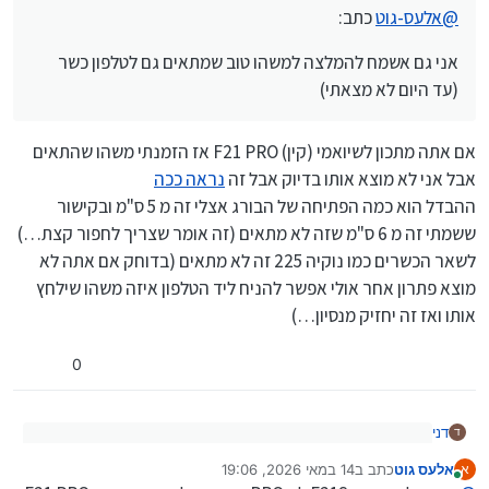
(כי נראה לי במקום לסבך לגנב את החיים עדיף לי לתפוס
@
אלעס-גוט
כתב:
אותו…)
אני גם אשמח להמלצה למשהו טוב שמתאים גם לטלפון
אני גם אשמח להמלצה למשהו טוב שמתאים גם לטלפון כשר
כשר (עד היום לא מצאתי)
יש בשקלים בארץ דברים מצוינים. אני קניתי ספציפית באופני
(עד היום לא מצאתי)
רימונים בב"ב, אבל מן הסתם בכל מקום תמצא
(כשאתה מזמין ברשת דבר כזה באמת קשה מאוד להעריך מה
יתאים למכשיר כשר)
אם אתה מתכון לשיואמי (קין) F21 PRO אז הזמנתי משהו שהתאים
אבל אני לא מוצא אותו בדיוק אבל זה
נראה ככה
ההבדל הוא כמה הפתיחה של הבורג אצלי זה מ 5 ס"מ ובקישור
ששמתי זה מ 6 ס"מ שזה לא מתאים (זה אומר שצריך לחפור קצת…)
לשאר הכשרים כמו נוקיה 225 זה לא מתאים (בדוחק אם אתה לא
מוצא פתרון אחר אולי אפשר להניח ליד הטלפון איזה משהו שילחץ
אותו ואז זה יחזיק מנסיון…)
0
דני
ד
@
אלעס-גוט
כתב:
אלעס גוט
כתב ב
14 במאי 2026, 19:06
א
נערך לאחרונה על ידי
מחובר