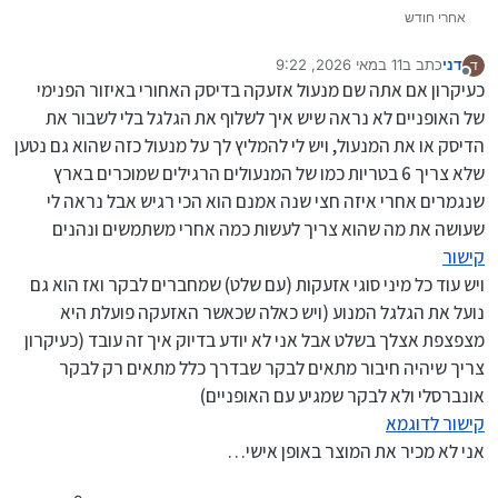
אחרי חודש
דני
כתב ב
11 במאי 2026, 9:22
ד
נערך לאחרונה על ידי
מנותק
כעיקרון אם אתה שם מנעול אזעקה בדיסק האחורי באיזור הפנימי
של האופניים לא נראה שיש איך לשלוף את הגלגל בלי לשבור את
הדיסק או את המנעול, ויש לי להמליץ לך על מנעול כזה שהוא גם נטען
שלא צריך 6 בטריות כמו של המנעולים הרגילים שמוכרים בארץ
שנגמרים אחרי איזה חצי שנה אמנם הוא הכי רגיש אבל נראה לי
שעושה את מה שהוא צריך לעשות כמה אחרי משתמשים ונהנים
קישור
ויש עוד כל מיני סוגי אזעקות (עם שלט) שמחברים לבקר ואז הוא גם
נועל את הגלגל המנוע (ויש כאלה שכאשר האזעקה פועלת היא
מצפצפת אצלך בשלט אבל אני לא יודע בדיוק איך זה עובד (כעיקרון
צריך שיהיה חיבור מתאים לבקר שבדרך כלל מתאים רק לבקר
אונברסלי ולא לבקר שמגיע עם האופניים)
קישור לדוגמא
אני לא מכיר את המוצר באופן אישי…