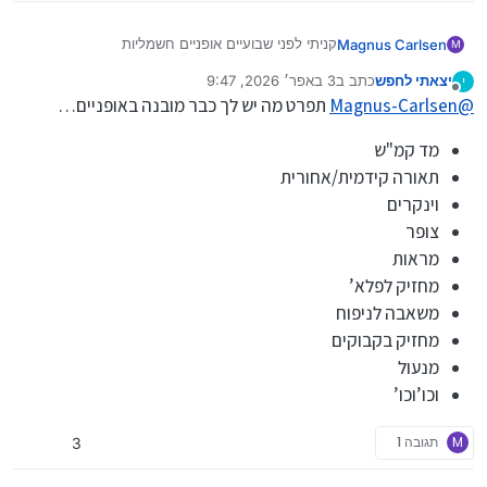
קניתי לפני שבועיים אופניים חשמליות
Magnus Carlsen
M
אשמח לדעת איזה דברים מעניינים אני יכול לשים להם
יצאתי לחפש
כתב ב
3 באפר׳ 2026, 9:47
י
מחכה לתגובות…
נערך לאחרונה על ידי
מנותק
@
Magnus-Carlsen
תפרט מה יש לך כבר מובנה באופניים…
מד קמ"ש
תאורה קידמית/אחורית
וינקרים
צופר
מראות
מחזיק לפלא’
משאבה לניפוח
מחזיק בקבוקים
מנעול
וכו’וכו’
M
תגובה 1
3