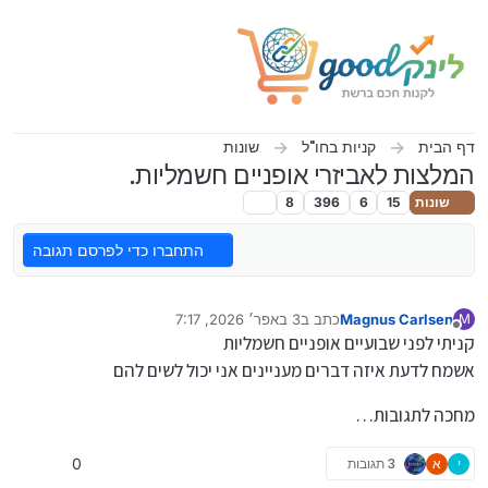
ילוג לתוכן
דף הבית
קניות בחו"ל
שונות
המלצות לאביזרי אופניים חשמליות.
שונות
15
6
396
8
התחברו כדי לפרסם תגובה
Magnus Carlsen
כתב ב
3 באפר׳ 2026, 7:17
M
נערך לאחרונה על ידי
מנותק
קניתי לפני שבועיים אופניים חשמליות
אשמח לדעת איזה דברים מעניינים אני יכול לשים להם
מחכה לתגובות…
י
א
3 תגובות
0