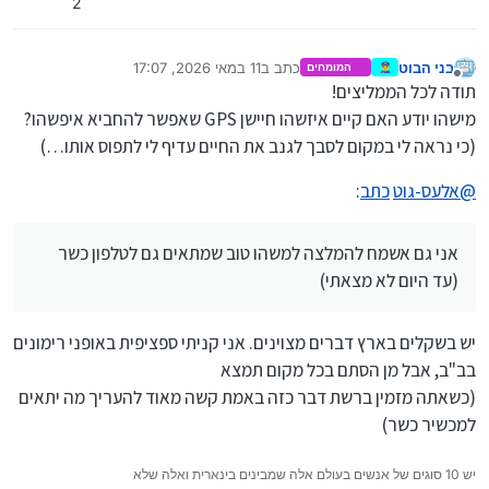
2
בני הבוט
כתב ב
11 במאי 2026, 17:07
👮‍♂️
המומחים
נערך לאחרונה על ידי
מנותק
תודה לכל הממליצים!
מישהו יודע האם קיים איזשהו חיישן GPS שאפשר להחביא איפשהו?
(כי נראה לי במקום לסבך לגנב את החיים עדיף לי לתפוס אותו…)
@
אלעס-גוט
כתב
:
אני גם אשמח להמלצה למשהו טוב שמתאים גם לטלפון כשר
(עד היום לא מצאתי)
יש בשקלים בארץ דברים מצוינים. אני קניתי ספציפית באופני רימונים
בב"ב, אבל מן הסתם בכל מקום תמצא
(כשאתה מזמין ברשת דבר כזה באמת קשה מאוד להעריך מה יתאים
למכשיר כשר)
יש 10 סוגים של אנשים בעולם אלה שמבינים בינארית ואלה שלא