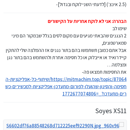
(2.5 אינצ׳) [לדעתי השני לוקח ובגדול]-
הבהרה: אני לא לוקח אחריות על הקישורים
שימו לב
2 הנגנים שהבאתי מגיעים עם מקום לסים בגלל שבמקור הם מיני
סמארטפונים,
אבל אתם כמובן תשתמשו בהם בתור נגנים אז ההמלצה שלי להתקין
קיידרואיד או אייבלוק או כל חסימה אחרת ולהשתמש בהם בתור נגן
ומצלמה…
את החסימות תמצאו פה-
https://mitmachim.top/topic/87064/שיתוף-כל-אפליקציות-ה
חסימה-והסינון-שהועלו-לפורום-מתעדכן-אפליקציות-למכשירים-כש
רים-מתעדכן?_=1772677074806
Soyes XS11