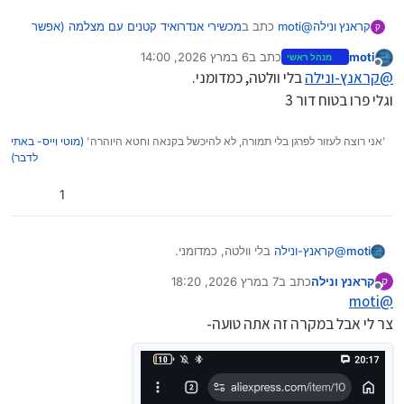
@
moti
כתב ב
מכשירי אנדרואיד קטנים עם מצלמה (אפשר
קראנץ ונילה
ק
להשתמש כנגן)
:
moti
כתב ב
6 במרץ 2026, 14:00
מנהל ראשי
נערך לאחרונה על ידי moti
3 ביוני 2026, 15:01
מנותק
@
קראנץ-ונילה
בלי וולטה, כמדומני.
אי אפשר
הוא דור 3
וגלי פרו בטוח דור 3
הוא דור 4!!
הsoyes דור 3
'אני רוצה לעזור לפרגן בלי תמורה, לא להיכשל בקנאה וחטא היוהרה'
(מוטי וייס- באתי
לדבר)
1
moti
@
קראנץ-ונילה
בלי וולטה, כמדומני.
וגלי פרו בטוח דור 3
קראנץ ונילה
כתב ב
7 במרץ 2026, 18:20
ק
נערך לאחרונה על ידי
מנותק
moti
@
צר לי אבל במקרה זה אתה טועה-