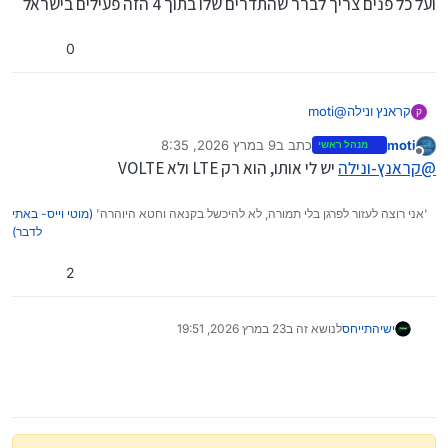
ועל כל פנים צריך לברר שהתדרים שלו בתוך 4 הזה פעילים בישראל
0
קראנץ ונילה
@
moti
ק
צר לי אבל במקרה זה אתה טועה-
moti
כתב ב
9 במרץ 2026, 8:35
מנהל ראשי
נערך לאחרונה על ידי
מנותק
@
קראנץ-ונילה
יש לי אותו, הוא רק LTE ולא VOLTE
'אני רוצה לעזור לפרגן בלי תמורה, לא להיכשל בקנאה וחטא היוהרה'
(מוטי וייס- באתי
לדבר)
2
ישי
התייחס
לנושא זה ב
23 במרץ 2026, 19:51