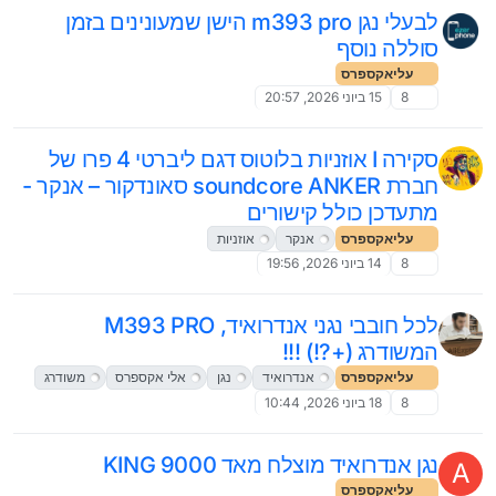
לבעלי נגן m393 pro הישן שמעונינים בזמן
סוללה נוסף
עליאקספרס
8
15 ביוני 2026, 20:57
סקירה I אוזניות בלוטוס דגם ליברטי 4 פרו של
חברת soundcore ANKER סאונדקור – אנקר -
מתעדכן כולל קישורים
עליאקספרס
אנקר
אוזניות
8
14 ביוני 2026, 19:56
לכל חובבי נגני אנדרואיד, M393 PRO
המשודרג (+?!) !!!
עליאקספרס
אנדרואיד
נגן
אלי אקספרס
משודרג
8
18 ביוני 2026, 10:44
נגן אנדרואיד מוצלח מאד KING 9000
A
עליאקספרס