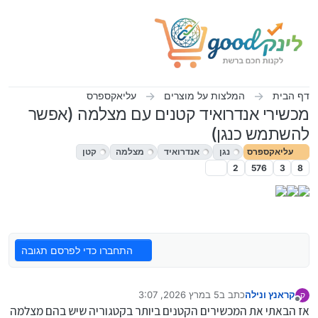
ילוג לתוכן
דף הבית
המלצות על מוצרים
עליאקספרס
מכשירי אנדרואיד קטנים עם מצלמה (אפשר
להשתמש כנגן)
עליאקספרס
נגן
אנדרואיד
מצלמה
קטן
2
576
3
8
התחברו כדי לפרסם תגובה
קראנץ ונילה
כתב ב
5 במרץ 2026, 3:07
ק
נערך לאחרונה על ידי קראנץ ונילה
3 בספט׳ 2026, 10:01
מנותק
אז הבאתי את המכשירים הקטנים ביותר בקטגוריה שיש בהם מצלמה