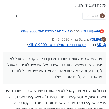
על כח העיבוד שלו…
Y
2 תגובות
0
@
YOLEVI
כתב ב
נגן אנדרואיד מוצלח מאד KING 9000
:
ARI
A
YOLEVI
כתב ב
5 במרץ 2026, 12:46
Y
נערך לאחרונה על ידי
מנותק
@
ARI
כתב ב
נגן אנדרואיד מוצלח מאד KING 9000
:
כמו שכבר העירו, אם אין frp אז אי אפשר באמת להכשיר…
באמת חבל, אם היה frp זה היה כמעט מושלם
נראה לי שיש את זה הקיידרואיד עובד על זה מצויין בלי שום אפשרות
אתה ממש טועה אומנם שבב הזיכרון הוא בעיקר קובע אבל לא
הסרה
@
YOLEVI
כתב ב
נגן אנדרואיד מוצלח מאד KING 9000
:
יהיה לו שום משמעות אם כח העיבוד של המכשיר לא יהיה מסוגל
לעבד העתקה במהירות שהוזכרה ואם המכשיר מסוגל לזה זה
מראה הרבה על כח העיבוד שלו…
נ.ב. ראיתי פה שמנסים להביא ראיה למהירות מעבד ממהירות
העתקה, אין לזה שום קשר למעבד, זה קשור למהירות השבב של
אתה ממש טועה אומנם שבב הזיכרון הוא בעיקר קובע אבל לא יהיה
הזיכרון
לו שום משמעות אם כח העיבוד של המכשיר לא יהיה מסוגל לעבד
בגדול אתה ודאי צודק אבל לא מציאותי מכשיר שישימו בו שבב מהיר
העתקה במהירות שהוזכרה ואם המכשיר מסוגל לזה זה מראה הרבה
ומעבד איטי, אם משקיעים בשבב מהיר כ"ש שישקיעו במעבד, כי אין
על כח העיבוד שלו…
עניין להשקיע בשבב מהיר ולהשים מעבד דפוק בדיוק מהסיבה