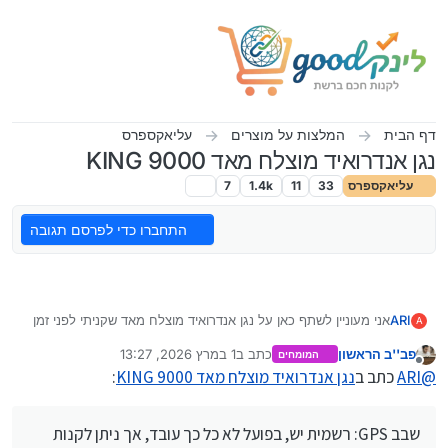
ילוג לתוכן
דף הבית
המלצות על מוצרים
עליאקספרס
נגן אנדרואיד מוצלח מאד KING 9000
עליאקספרס
33
11
1.4k
7
התחברו כדי לפרסם תגובה
ARI
אני מעוניין לשתף כאן על נגן אנדרואיד מוצלח מאד שקניתי לפני זמן
A
באלי אקספרס:
פב''ב הראשון
כתב ב
1 במרץ 2026, 13:27
המומחים
שם הדגם (לחיפוש באלי אקספרס): SERVO KING 9000.
נערך לאחרונה על ידי
מנותק
@
ARI
כתב ב
נגן אנדרואיד מוצלח מאד KING 9000
:
סוללה: מחזיק לפחות 5 שעות (תלוי למה משתמשים).
מצלמות: קידמית ואחורית כולל מיקוד במצלמה הראשית.
כניסה לסים וכרטיס (ניתן להכניס סים כשר ע"י תוכנה ייעודית
שבב GPS: רשמית יש, בפועל לא כל כך עובד, אך ניתן לקנות
הקיימת בפורום מתמחים טופ).