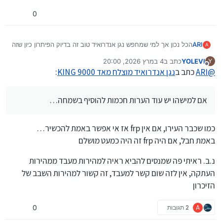
ולמה זה משנה אם יש שבב או אין לכאורה יעבוד גם בנגן
ללא שבב, לא?!
0
(לי ספציפית יש את הנגן M393 PRO, כמובן יש לו OTG).
ARI
הכל נכון אך למי שמחפש נגן אנדרואיד טוב זה בדיוק הפיתרון כיון שזה
A
נראה בדיוק כמו נגן וקטן מספיק וניתן לחסימה הרמטית ולמי אכפת
YOLEVI
כתב ב
4 במרץ 2026, 20:00
Y
שאפשר גם להכניס סים? אם למישהו זה מאד מפריע הוא יכול לשפוך
נערך לאחרונה על ידי YOLEVI
3 באפר׳ 2026, 21:05
מנותק
@
ARI
כתב ב
נגן אנדרואיד מוצלח מאד KING 9000
:
שם דבק, בדקתי טוב את השוק ואין עוד שום מכשיר בכזה גודל ואיכות
ומחיר, אם למישהו יש עוד הערות חכמות להוסיף בשמחה…
אם למישהו יש עוד הערות חכמות להוסיף בשמחה…
כמו שכבר העירו, אם אין frp אז אי אפשר באמת להכשיר…
באמת חבל, אם היה frp זה היה כמעט מושלם
נ.ב. ראיתי פה שמנסים להביא ראיה למהירות מעבד ממהירות
העתקה, אין לזה שום קשר למעבד, זה קשור למהירות השבב של
הזיכרון
A
2 תגובות
0