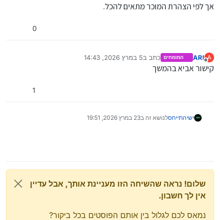
אך ניתן לקנות ב50 ש"ח בערך התקן GPS חיצוני
אך לפי הצהרת המוכר מתאים להכל.
שמתחבר לזה ונותן מיקום מדויק למכשיר, מניסיון
בכל המכשירים או שהוא מתאים דווקא לזה?
אשמח
עובד היטב
לקישור!
0
ARI
כתב ב
5 במרץ 2026, 14:43
A
המומחים
נערך לאחרונה על ידי
מנותק
קישור אביא בהמשך
1
ישי
התייחס
לנושא זה ב
23 במרץ 2026, 19:51
שלום! נראה שהשיחה הזו מעניינת אותך, אבל עדיין
אין לך חשבון.
נמאס לכם לגלול בין אותם הפוסטים בכל ביקור?