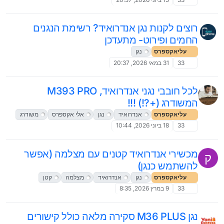
רוצים לקנות נגן אנדרואיד? רשימת הנגנים
החמים ופירוט- מתעדכן
עליאקספרס
נגן
33
31 במאי 2026, 20:37
לכל חובבי נגני אנדרואיד, M393 PRO
המשודרג (+?!) !!!
עליאקספרס
אנדרואיד
נגן
אלי אקספרס
משודרג
33
18 ביוני 2026, 10:44
מכשירי אנדרואיד קטנים עם מצלמה (אפשר
ק
להשתמש כנגן)
עליאקספרס
נגן
אנדרואיד
מצלמה
קטן
33
9 במרץ 2026, 8:35
נגן M36 PLUS סקירה מלאה כולל קישורים