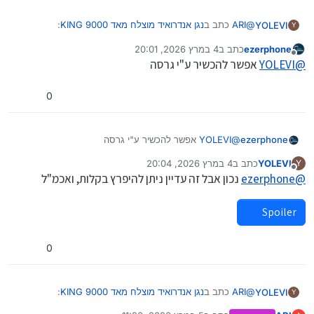
@
ARI
כתב ב
נגן אנדרואיד מוצלח מאד KING 9000
:
YOLEVI
Y
ezerphone
כתב ב
4 במרץ 2026, 20:01
נערך לאחרונה על ידי ezerphone
3 באפר׳ 2026, 21:02
מנותק
@
YOLEVI
אפשר להכשיר ע"י גרסה
אם למישהו יש עוד הערות חכמות להוסיף בשמחה…
0
כמו שכבר העירו, אם אין frp אז אי אפשר באמת להכשיר…
באמת חבל, אם היה frp זה היה כמעט מושלם
נ.ב. ראיתי פה שמנסים להביא ראיה למהירות מעבד ממהירות
ezerphone
@
YOLEVI
אפשר להכשיר ע"י גרסה
העתקה, אין לזה שום קשר למעבד, זה קשור למהירות השבב של
הזיכרון
YOLEVI
כתב ב
4 במרץ 2026, 20:04
Y
נערך לאחרונה על ידי
מנותק
@
ezerphone
נכון אבל זה עדיין ניתן להיפרץ בקלות, ואכמ"ל
Spoiler
0
@
ARI
כתב ב
נגן אנדרואיד מוצלח מאד KING 9000
:
YOLEVI
Y