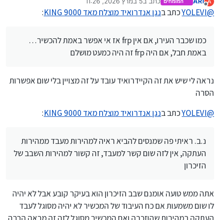
ARI
כתב ב
5 במרץ 2026, 11:26
A
המומחים
נערך לאחרונה על ידי
מנותק
@
YOLEVI
כתב ב
נגן אנדרואיד מוצלח מאד KING 9000
:
אם למישהו יש עוד הערות חכמות להוסיף בשמחה…
כמו שכבר העירו, אם אין frp אז אי אפשר באמת להכשיר…
כמו שכבר העירו, אם אין frp אז אי אפשר באמת להכשיר…
באמת חבל, אם היה frp זה היה כמעט מושלם
באמת חבל, אם היה frp זה היה כמעט מושלם
נ.ב. ראיתי פה שמנסים להביא ראיה למהירות מעבד ממהירות
העתקה, אין לזה שום קשר למעבד, זה קשור למהירות השבב של
הזיכרון
נראה לי שיש את זה הקיידרואיד עובד על זה מצויין בלי שום אפשרות
הסרה
@
YOLEVI
כתב ב
נגן אנדרואיד מוצלח מאד KING 9000
:
נ.ב. ראיתי פה שמנסים להביא ראיה למהירות מעבד ממהירות
העתקה, אין לזה שום קשר למעבד, זה קשור למהירות השבב של
הזיכרון
אתה ממש טועה אומנם שבב הזיכרון הוא בעיקר קובע אבל לא יהיה
לו שום משמעות אם כח העיבוד של המכשיר לא יהיה מסוגל לעבד
העתקה במהירות שהוזכרה ואם המכשיר מסוגל לזה זה מראה הרבה