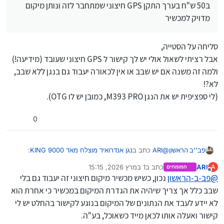
ניתן להכשרה ע"י קיידרואיד (עיין במתמחים טופ).
ב50 ש"ח בערך התקן GPS חיצוני שמתחבר לזה ונותן מיקום
זיכרון רגיל:16 ג’יגה.
מדויק למכשיר
זיכרון ראם: 2 ג’יגה.
מעבד מעולה ומהיר (הגיע לי למהירות העתקה של מעל 50 MB
לשניה).
סליחה על הסטייה,
קטן מאד (בערך 8 ס"מ על 4 ס"מ).
אבל רציתי לשאול אולי יש לך קישור ל GPS חיצוני שעובד (מידיעה!)
הגיע מאד מהר (תוך 8 ימים).
מחיר: בערך 130 ש"ח.
ולמה זה משנה אם יש שבב או אין לכאורה יעבוד גם בנגן ללא שבב,
שבב GPS: רשמית יש, בפועל לא כל כך עובד, אך ניתן לקנות ב50
לא?!
ש"ח בערך התקן GPS חיצוני שמתחבר לזה ונותן מיקום מדויק
(לי ספציפית יש את הנגן M393 PRO, כמובן יש לו OTG).
למכשיר, מניסיון עובד היטב (מי שמתעסק בנגני אנדרואיד יודע שזו
בשורה של ממש במכשירים אלו כיון שנדיר עד לא קיים למצוא מכשיר
אנדרואיד בכזה גודל ומחיר עם חיבור לGPS, בדקתי היטב את
0
הנושא).
ניתן לשאול כאן פרטים נוספים, בהצלחה.
@
ARI
כתב ב
נגן אנדרואיד מוצלח מאד KING 9000
:
פב''ב הראשון
ARI
כתב ב
1 במרץ 2026, 15:15
A
המומחים
נערך לאחרונה על ידי
מנותק
@
פב-ב-הראשון
נכון, כשיש מכשיר מיקום חיצוני זה יעבוד גם בלי
שבב GPS: רשמית יש, בפועל לא כל כך עובד, אך ניתן
לקנות ב50 ש"ח בערך התקן GPS חיצוני שמתחבר
שבב כלל אך צריך שיהיה את הגדרת המיקום במכשיר כי אחרת הוא
סליחה על הסטייה,
לזה ונותן מיקום מדויק למכשיר
לא יידע לעבד את הנתונים של המיקום בנוגע לקישור בהחלט יש לי
אבל רציתי לשאול אולי יש לך קישור ל GPS חיצוני שעובד
קישור ואעלה אותו לכאן מייד כשאוכל, בע"ה.
(מידיעה!)